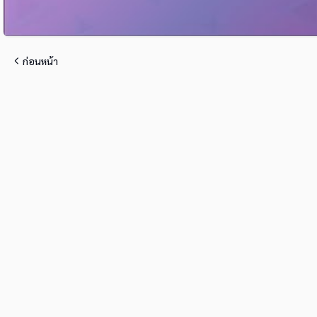
ก่อนหน้า