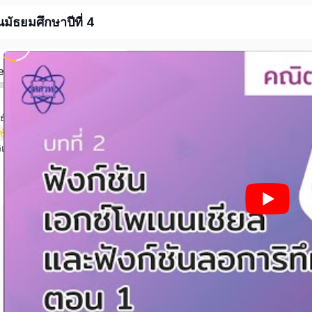
ัธยมศึกษาปีที่ 4
ed
ธ์และฟังก์ชัน
บทที่ 2 ฟังก์ชันเอกซ์โพเนนเชียลและฟังก์ชันลอการิทึม
ิเคราะห์