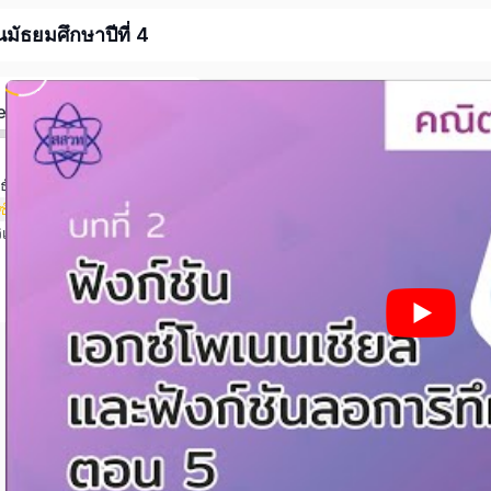
ัธยมศึกษาปีที่ 4
ed
ธ์และฟังก์ชัน
บทที่ 2 ฟังก์ชันเอกซ์โพเนนเชียลและฟังก์ชันลอการิทึม
ิเคราะห์