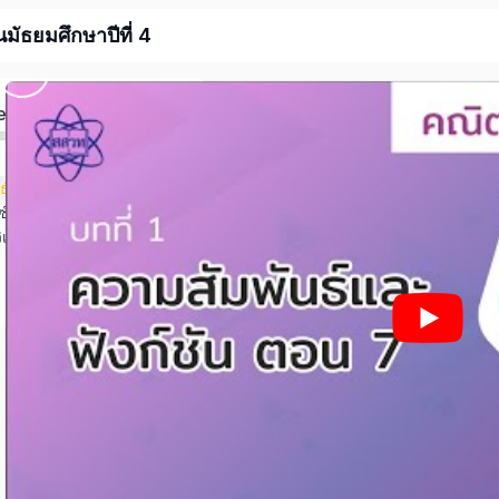
ัธยมศึกษาปีที่ 4
ed
ธ์และฟังก์ชัน
บทที่ 2 ฟังก์ชันเอกซ์โพเนนเชียลและฟังก์ชันลอการิทึม
ิเคราะห์