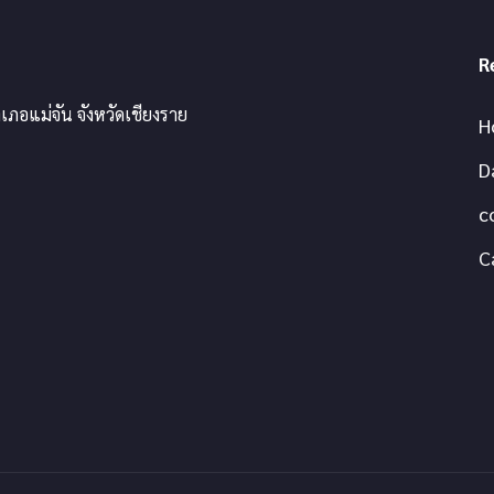
R
เภอแม่จัน จังหวัดเชียงราย
H
D
c
C