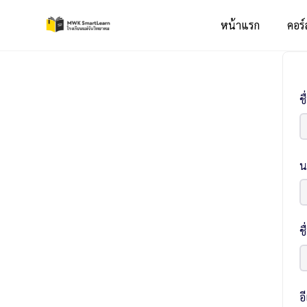
หน้าแรก
คอร์
ชื
น
ชื
อ