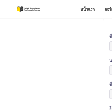
หน้าแรก
คอร์
ชื
น
ชื
อ