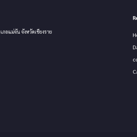
R
เภอแม่จัน จังหวัดเชียงราย
H
D
c
C