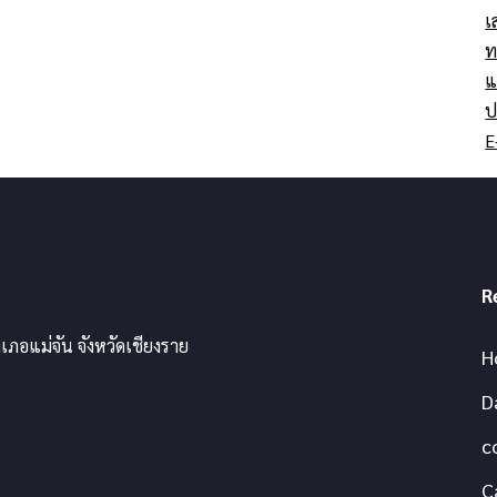
เ
ท
แ
ป
E
R
เภอแม่จัน จังหวัดเชียงราย
H
D
c
C