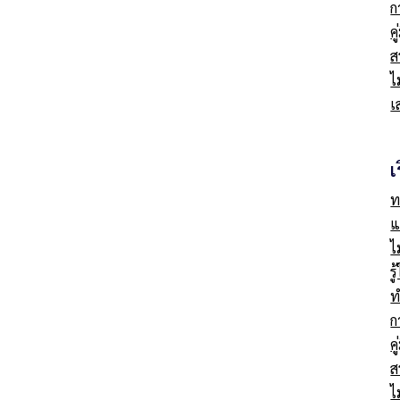
ก
ค
ส
ไ
เ
เ
ท
แ
ไ
ร
ท
ก
ค
ส
ไ