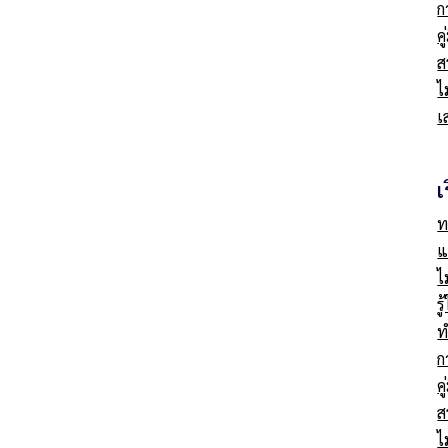
ก
ค
ส
ไ
เ
เ
ท
แ
ไ
ร
ท
ก
ค
ส
ไ