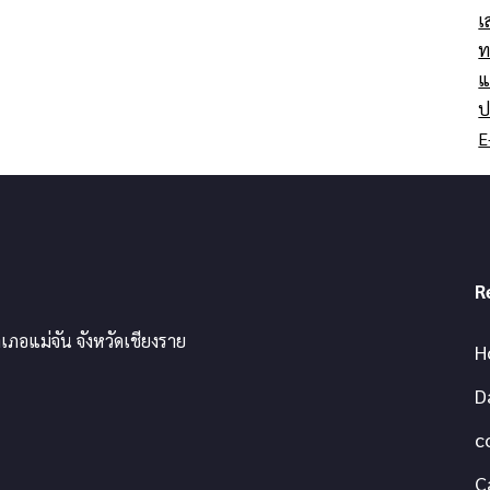
เ
ท
แ
ป
E
R
เภอแม่จัน จังหวัดเชียงราย
H
D
c
C