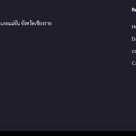
R
เภอแม่จัน จังหวัดเชียงราย
H
D
c
C