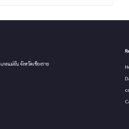
R
เภอแม่จัน จังหวัดเชียงราย
H
D
c
C