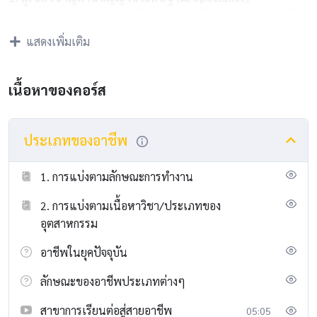
ในยุคที่เทคโนโลยี AI กำลังเข้ามามีบทบาทในทุกอุตสาหกรรม ผู้
เชี่ยวชาญด้าน AI จะเป็นที่ต้องการอย่างมาก ไม่ว่าจะเป็นนักพัฒนา
แสดงเพิ่มเติม
AI, วิศวกร AI, นักวิทยาศาสตร์ข้อมูล AI หรือนักวิจัย AI ลักษณะการ
ทำงาน: สร้าง, พัฒนา, ปรับปรุง และดูแลระบบปัญญาประดิษฐ์ให้
สามารถทำงานได้อย่างมีประสิทธิภาพ รวมถึงการวิเคราะห์ข้อมูล
เนื้อหาของคอร์ส
และสร้างโมเดล AI เพื่อแก้ปัญหาทางธุรกิจ
ประเภทของอาชีพ
1. การแบ่งตามลักษณะการทำงาน
2. การแบ่งตามเนื้อหาวิชา/ประเภทของ
อุตสาหกรรม
อาชีพในยุคปัจจุบัน
ลักษณะของอาชีพประเภทต่างๆ
สาขาการเรียนต่อสู่สายอาชีพ
05:05