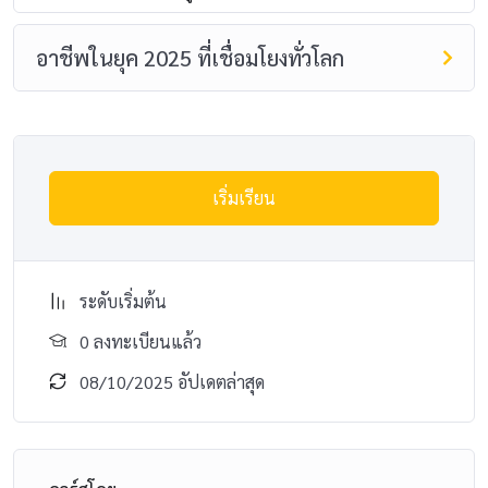
อาชีพในยุค 2025 ที่เชื่อมโยงทั่วโลก
2. นักพัฒนาซอฟต์แวร์และแอปพลิเคชัน (Software and App
เริ่มเรียน
Developer)
ความต้องการนักพัฒนาซอฟต์แวร์ยังคงสูงอย่างต่อเนื่อง เพราะทุก
ธุรกิจต้องพึ่งพาเทคโนโลยีในการขับเคลื่อน ไม่ว่าจะเป็นเว็บไซต์,
แอปพลิเคชันบนมือถือ, หรือระบบซอฟต์แวร์เฉพาะทาง ลักษณะ
ระดับเริ่มต้น
การทำงาน: ออกแบบ, พัฒนา, ทดสอบ และดูแลรักษาซอฟต์แวร์
และแอปพลิเคชันต่างๆ โดยใช้ภาษาโปรแกรมที่หลากหลาย เพื่อ
0 ลงทะเบียนแล้ว
ตอบสนองความต้องการของผู้ใช้งานหรือธุรกิจ
08/10/2025 อัปเดตล่าสุด