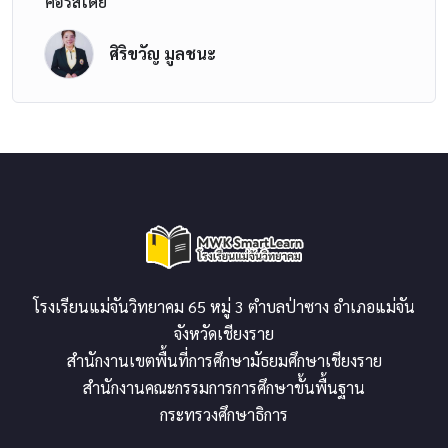
คอร์สโดย
ศิริขวัญ มูลชนะ
โรงเรียนแม่จันวิทยาคม 65 หมู่ 3 ตำบลป่าซาง อำเภอแม่จัน
จังหวัดเชียงราย
3. นักการตลาดดิจิทัล (Digital Marketing Specialist)
สำนักงานเขตพื้นที่การศึกษามัธยมศึกษาเชียงราย
การตลาดออนไลน์เป็นหัวใจสำคัญในการเข้าถึงลูกค้าในยุคปัจจุบัน
สำนักงานคณะกรรมการการศึกษาขั้นพื้นฐาน
นักการตลาดดิจิทัลจึงเป็นที่ต้องการอย่างมากในการสร้างแบรนด์,
กระทรวงศึกษาธิการ
เพิ่มยอดขาย และวิเคราะห์ผลลัพธ์ ลักษณะการทำงาน: วางแผน
และดำเนินกลยุทธ์การตลาดออนไลน์ เช่น SEO, SEM, Social