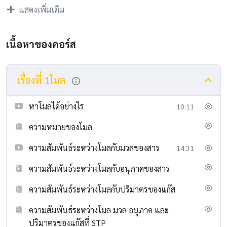
ดังนี้
แสดงเพิ่มเติม
มวลอะตอม คือ
มวลหรือน้ำหนักเปรียบเทียบ (relative mass หรือ
relative weigh)โดยเปรียบเทียบกับมวลของอะตอมมาตรฐาน
กล่าวคือ เป็นการบอกให้ทราบว่า 1 อะตอมของธาตุนั้นหนักเป็นกี่
เนื้อหาของคอร์ส
เท่าของธาตุมาตรฐานนั่นเอง ซึ่งหน่วยของมวลเปรียบเทียบ คือ
หน่วยมวลอะตอม (amu) หรือดาลตัน (D) โดยที่
เรื่องที่ 1โมล
ปริมาณสารสัมพันธ์
หาโมลได้อย่างไร
10:11
โมเลกุลของธาตุเกิดจากอะตอมชนิดเดียวกันมาอยู่รวมกัน ส่วน
ความหมายของโมล
โมเลกุลของสารประกอบเกิดจากอะตอมต่างชนิดกันมารวมกัน
อย่างไรก็ตาม เนื่องจากโมเลกุลมีขนาดเล็กมาก การหามวลโมเลกุล
ความสัมพันธ์ระหว่างโมลกับมวลของสาร
14:31
จึงใช้วิธีการเปรียบเทียบกับธาตุมาตรฐานเช่นเดียวกับมวลอะตอม
ความสัมพันธ์ระหว่างโมลกับอนุภาคของสาร
ดังนั้น มวลโมเลกุล จึงเป็นมวลเปรียบเทียบว่าสารนั้น 1 โมเลกุล มี
มวลเป็นกี่เท่าของ 1/12 มวลของคาร์บอน – 12 1 อะตอม เช่น ก๊าซ
ความสัมพันธ์ระหว่างโมลกับปริมาตรของแก๊ส
ไนโตรเจนมีมวลโมเลกุล 28 หมายความว่า ก๊าซไนโตรเจน 1
โมเลกุลมีมวลเป็น 28 เท่าของ 1/12 มวลของคาร์บอน – 12 1
ความสัมพันธ์ระหว่างโมล มวล อนุภาค และ
อะตอม
ปริมาตรของแก๊สที่ STP