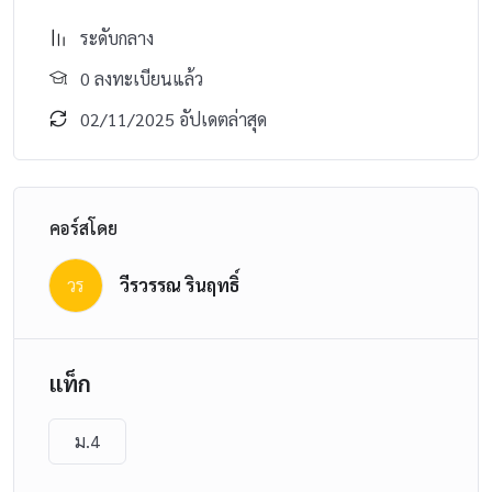
เขียนแทนธาตุหรือสารประกอบ เพื่อแสดงว่าธาตุหรือ
ระดับกลาง
สารประกอบนั้น 1 โมเลกุล ประกอบด้วยธาตุอะไรบ้าง อย่างละ
กี่อะตอม กล่าวคือ สูตรโมเลกุล = (สูตรเอมพิริคัล)n เมื่อn = 1,
0 ลงทะเบียนแล้ว
2, 3, … นั่นเอง
02/11/2025 อัปเดตล่าสุด
สูตรโครงสร้าง (Structural formula)
เป็นสูตรโมเลกุลที่
เขียนสแดงการเชื่อมต่อ หรือการเกิดพันธะ ของอะตอมใน
โมเลกุลนั้น ๆ
คอร์สโดย
ทั้งนี้ เราสามารถคำนวณหาสูตรเอมพิริคัลและสูตรโมเลกุลได้
ตัวอย่างเช่น
วร
วีรวรรณ รินฤทธิ์
ปริมาณสารสัมพันธ์
สมการเคมี (Chemical Equation)
จะใช้เขียนแทนปฏิกิริยาเคมี
กล่าวคือ เมื่อมีการเปลี่ยนแปลงโครงสร้างหรือองค์ประกอบของสาร
แท็ก
จากชนิดหนึ่งไปเป็นอีกชนิดหนึ่ง เราเรียกสิ่งนี้ว่า ปฏิกิริยาเคมี
หรือChemical Reaction โดยสารที่เข้าทำปฏิกิริยา จะเรียกว่า ตัว
ม.4
ทาปฏิกิริยา (reactant) และสารที่เกิดขึ้นใหม่ จะเรียกว่า สาร
ผลิตภัณฑ์ (product) ดังนี้