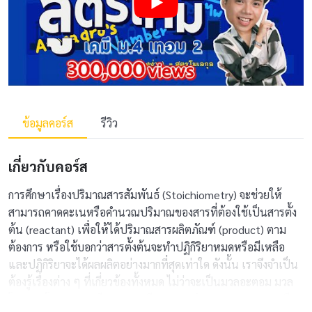
ข้อมูลคอร์ส
รีวิว
เกี่ยวกับคอร์ส
การศึกษาเรื่องปริมาณสารสัมพันธ์ (Stoichiometry) จะช่วยให้
สามารถคาดคะเนหรือคำนวณปริมาณของสารที่ต้องใช้เป็นสารตั้ง
ต้น (reactant) เพื่อให้ได้ปริมาณสารผลิตภัณฑ์ (product) ตาม
ต้องการ หรือใช้บอกว่าสารตั้งต้นจะทำปฏิกิริยาหมดหรือมีเหลือ
และปฏิกิริยาจะได้ผลผลิตอย่างมากที่สุดเท่าใด ดังนั้น เราจึงจำเป็น
ต้องรู้เรื่องต่าง ๆ ที่เกี่ยวข้องทั้งหมด ไม่ว่าจะเป็นมวลอะตอม มวล
โมเลกุล โมล สูตรเคมี สมการเคมี และการคำนวณจากสมการเคมี