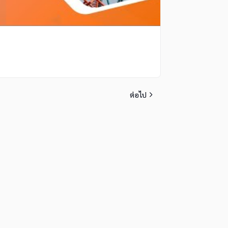
ต่อไป