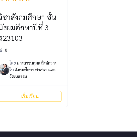
วิชาสังคมศึกษา ชั้น
มัธยมศึกษาปีที่ 3
ส23103
0
โดย
นางสาวนฤมล สิงห์กวาง
ใน
สังคมศึกษา ศาสนา และ
วัฒนธรรม
เริ่มเรียน