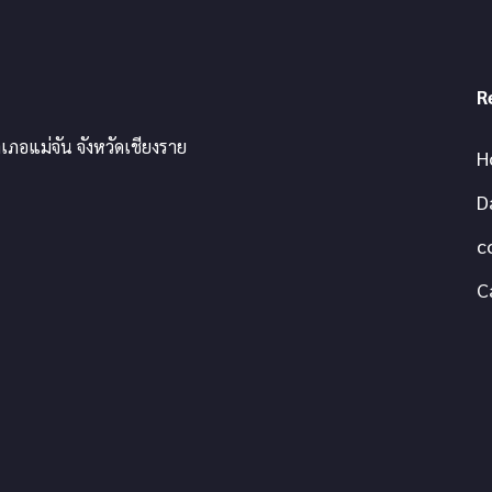
R
เภอแม่จัน จังหวัดเชียงราย
H
D
c
C