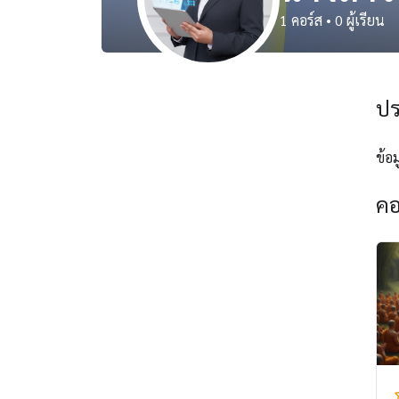
1
คอร์ส
•
0
ผู้เรียน
ปร
ข้อม
คอ