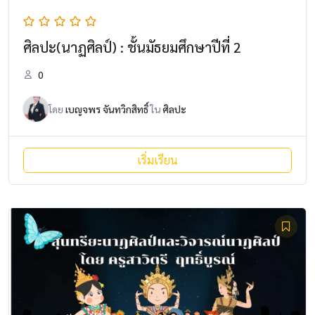
ศิลปะ(นาฏศิลป์) : ชั้นมัธยมศึกษาปีที่ 2
0
โดย
เบญจพร จันทวิกสิทธิ์
ใน
ศิลปะ
เริ่มเรียน