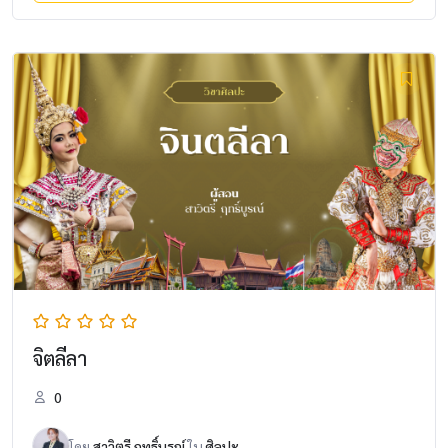
จิตลีลา
0
โดย
สาวิตรี ฤทธิ์บูรณ์
ใน
ศิลปะ