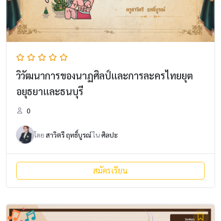
วิวัฒนาการของนาฏศิลป์และการละครไทยยุต
อยุธยาและธนบุรี
0
โดย
สาวิตรี ฤทธิ์บูรณ์
ใน
ศิลปะ
สมัครเรียน