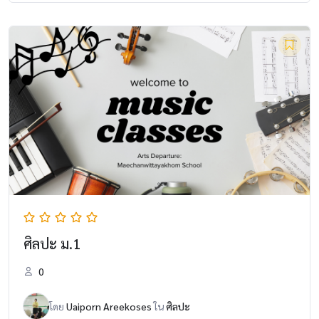
ศิลปะ ม.1
0
โดย
Uaiporn Areekoses
ใน
ศิลปะ