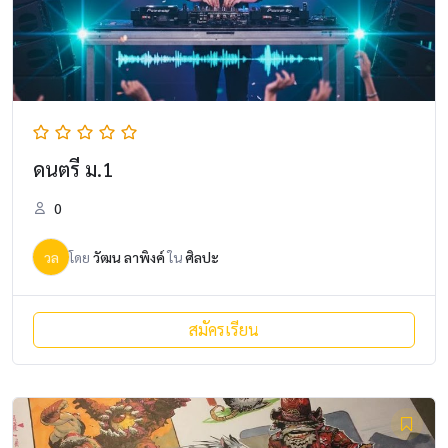
ดนตรี ม.1
0
วล
โดย
วัฒน ลาพิงค์
ใน
ศิลปะ
สมัครเรียน