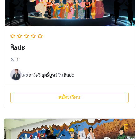
ศิลปะ
1
โดย
สาวิตรี ฤทธิ์บูรณ์
ใน
ศิลปะ
สมัครเรียน