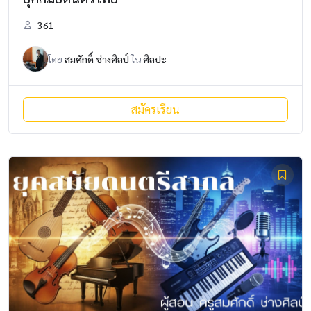
361
โดย
สมศักดิ์ ช่างศิลป์
ใน
ศิลปะ
สมัครเรียน