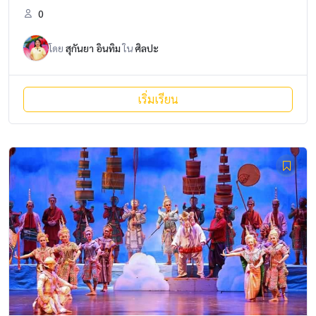
0
โดย
สุกันยา อินทิม
ใน
ศิลปะ
เริ่มเรียน