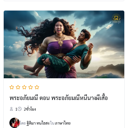
พระอภัยมณี ตอน พระอภัยมณีหนีนางผีเสื้อ
1
2ชั่วโมง
โดย
ฐิติมา ทนไธสง
ใน
ภาษาไทย