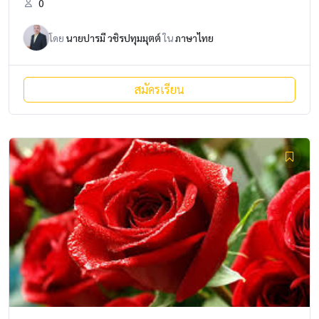
0
โดย
นายปารมี วชิรปทุมมุตต์
ใน
ภาษาไทย
สมัครเรียน