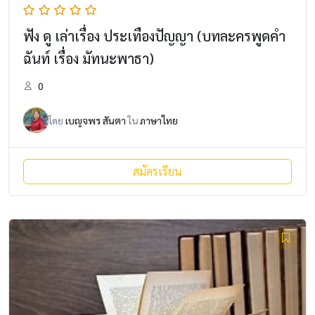
ฟัง ดู เล่าเรื่อง ประเทืองปัญญา (บทละครพูดคำ
ฉันท์ เรื่อง มัทนะพาธา)
0
โดย
เบญจพร สันตา
ใน
ภาษาไทย
สมัครเรียน