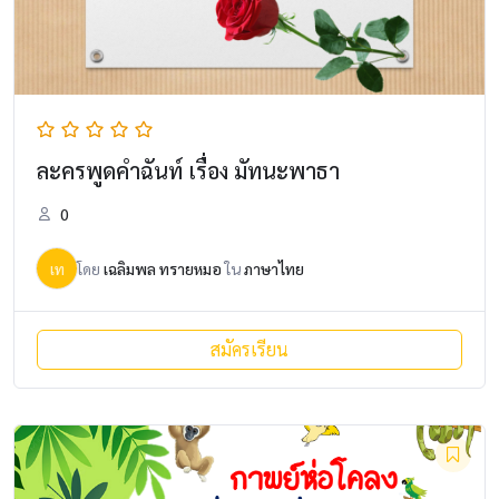
ละครพูดคำฉันท์ เรื่อง มัทนะพาธา
0
เท
โดย
เฉลิมพล ทรายหมอ
ใน
ภาษาไทย
สมัครเรียน