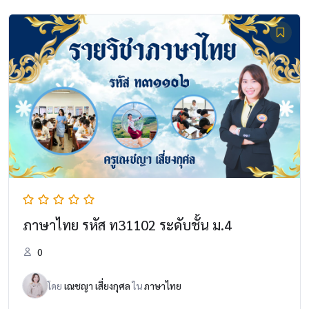
ภาษาไทย รหัส ท31102 ระดับชั้น ม.4
0
โดย
เณชญา เสี่ยงกุศล
ใน
ภาษาไทย