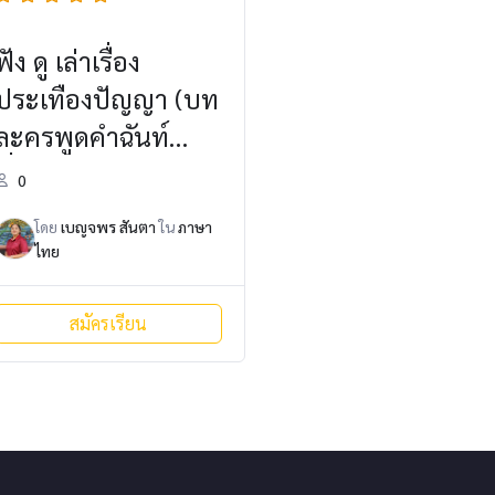
ฟัง ดู เล่าเรื่อง
ประเทืองปัญญา (บท
ละครพูดคำฉันท์
เรื่อง มัทนะพาธา)
0
โดย
เบญจพร สันตา
ใน
ภาษา
ไทย
สมัครเรียน