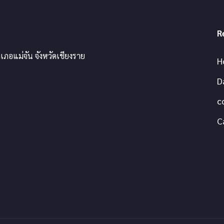
R
เภอแม่จัน จังหวัดเชียงราย
H
D
c
C